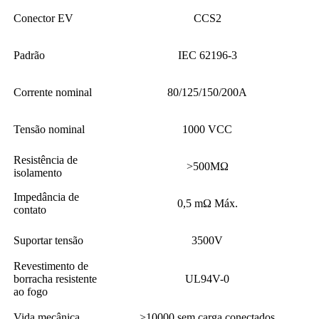
Conector EV
CCS2
Padrão
IEC 62196-3
Corrente nominal
80/125/150/200A
Tensão nominal
1000 VCC
Resistência de
>500MΩ
isolamento
Impedância de
0,5 mΩ Máx.
contato
Suportar tensão
3500V
Revestimento de
borracha resistente
UL94V-0
ao fogo
Vida mecânica
>10000 sem carga conectados