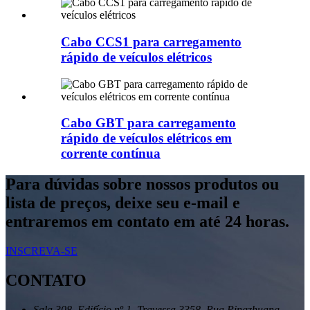
Cabo CCS1 para carregamento
rápido de veículos elétricos
Cabo GBT para carregamento
rápido de veículos elétricos em
corrente contínua
Para dúvidas sobre nossos produtos ou
lista de preços, deixe seu e-mail e
entraremos em contato em até 24 horas.
INSCREVA-SE
CONTATO
Sala 308, Edifício nº 1, Travessa 3358, Rua Pingzhuang