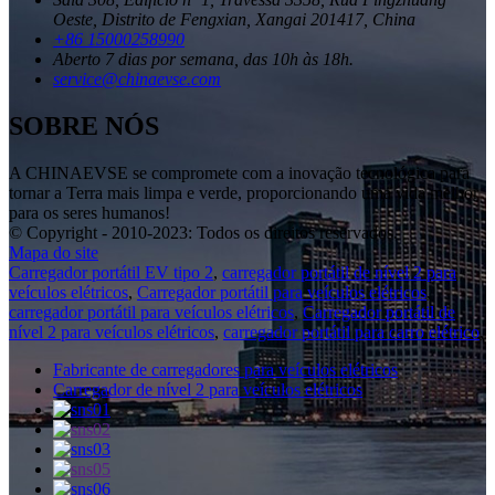
Oeste, Distrito de Fengxian, Xangai 201417, China
+86 15000258990
Aberto 7 dias por semana, das 10h às 18h.
service@chinaevse.com
SOBRE NÓS
A CHINAEVSE se compromete com a inovação tecnológica para
tornar a Terra mais limpa e verde, proporcionando uma vida melhor
para os seres humanos!
© Copyright - 2010-2023: Todos os direitos reservados.
Mapa do site
Carregador portátil EV tipo 2
,
carregador portátil de nível 2 para
veículos elétricos
,
Carregador portátil para veículos elétricos
,
carregador portátil para veículos elétricos
,
Carregador portátil de
nível 2 para veículos elétricos
,
carregador portátil para carro elétrico
,
Fabricante de carregadores para veículos elétricos
Carregador de nível 2 para veículos elétricos