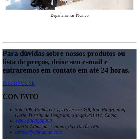
Departamento Técnico
Para dúvidas sobre nossos produtos ou
lista de preços, deixe seu e-mail e
entraremos em contato em até 24 horas.
INSCREVA-SE
CONTATO
Sala 308, Edifício nº 1, Travessa 3358, Rua Pingzhuang
Oeste, Distrito de Fengxian, Xangai 201417, China
+86 15000258990
Aberto 7 dias por semana, das 10h às 18h.
service@chinaevse.com