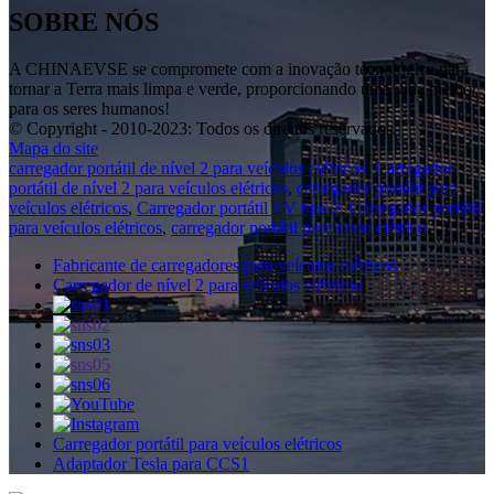
SOBRE NÓS
A CHINAEVSE se compromete com a inovação tecnológica para
tornar a Terra mais limpa e verde, proporcionando uma vida melhor
para os seres humanos!
© Copyright - 2010-2023: Todos os direitos reservados.
Mapa do site
carregador portátil de nível 2 para veículos elétricos
,
Carregador
portátil de nível 2 para veículos elétricos
,
carregador portátil para
veículos elétricos
,
Carregador portátil EV tipo 2
,
Carregador portátil
para veículos elétricos
,
carregador portátil para carro elétrico
,
Fabricante de carregadores para veículos elétricos
Carregador de nível 2 para veículos elétricos
Carregador portátil para veículos elétricos
Adaptador Tesla para CCS1