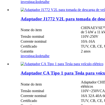
investigação
detalhe
Adaptador J1772 V2L para tomada de descar
CHINAEVSE™️ Ad
Nome do item
de 5 kW a 11 
Tensão nominal
110V-250V
Corrente nominal
10A-16A
Certificado
TUV, CB, CE
Garantia
2 anos
investigação
detalhe
Adaptador CA Tipo 1 para Tesla para veícul
Adaptador CHI
Nome do item
elétricos
Tensão nominal
110V~250VCA
Corrente nominal
16A 32A 40A 
Certificado
TUV, CB, CE