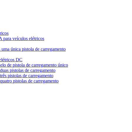
ricos
 para veículos elétricos
m uma única pistola de carregamento
 elétricos DC
elo de pistola de carregamento único
duas pistolas de carregamento
três pistolas de carregamento
quatro pistolas de carregamento