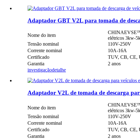
Adaptador GBT V2L para tomada de descarg
CHINAEVSE™️ Ad
Nome do item
elétricos 3kw
Tensão nominal
110V-250V
Corrente nominal
10A-16A
Certificado
TUV, CB, CE
Garantia
2 anos
investigação
detalhe
Adaptador V2L de tomada de descarga para v
CHINAEVSE™️ Ad
Nome do item
elétricos 3kw-
Tensão nominal
110V-250V
Corrente nominal
10A-16A
Certificado
TUV, CB, CE
Garantia
2 anos